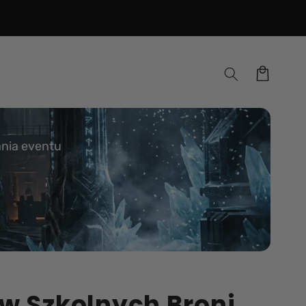
Koszyk
ania eventu
w Szkolnych Broni