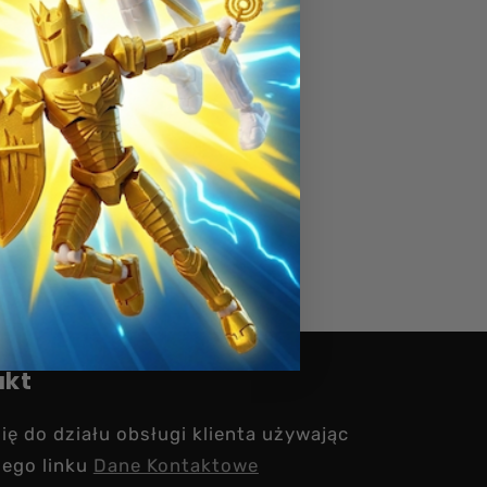
akt
ię do działu obsługi klienta używając
zego linku
Dane Kontaktowe