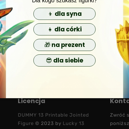
​Dla kogo szukasz figurki?
👦 dla syna
👧 dla córki
🎁 na prezent
😎 dla siebie
Licencja
Kont
DUMMY 13 Printable Jointed
Zwróć s
Figure
© 2023 by
Lucky 13
poniżs