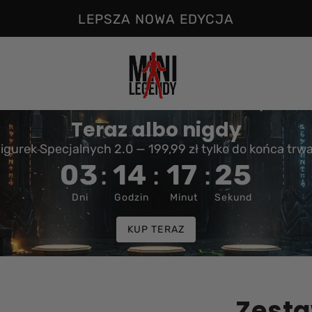
LEPSZA NOWA EDYCJA
Teraz albo nigdy
igurek Specjalnych 2.0 — 199,99 zł tylko do końca trw
03
:
14
:
17
:
24
Dni
Godzin
Minut
Sekund
KUP TERAZ
Zesta