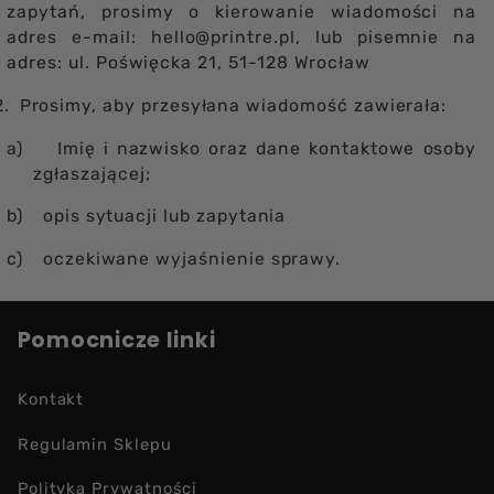
zapytań, prosimy o kierowanie wiadomości na
adres e-mail: hello@printre.pl, lub pisemnie na
adres: ul. Poświęcka 21, 51-128 Wrocław
2.
Prosimy, aby przesyłana wiadomość zawierała:
a)
Imię i nazwisko oraz dane kontaktowe osoby
zgłaszającej;
b)
opis sytuacji lub zapytania
c)
oczekiwane wyjaśnienie sprawy.
Pomocnicze linki
Kontakt
Regulamin Sklepu
Polityka Prywatności