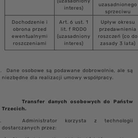
(uzasadniony
uzasadnionego
interes)
sprzeciwu
Dochodzenie i
Art. 6 ust. 1
Upływ okresu
obrona przed
lit. f RODO
przedawnienia
ewentualnymi
(uzasadniony
roszczeń (co do
roszczeniami
interes)
zasady 3 lata)
.
Dane osobowe są podawane dobrowolnie, ale są
niezbędne dla realizacji umowy współpracy.
Transfer danych osobowych do Państw
Trzecich.
.
Administrator korzysta z technologii
dostarczanych przez: