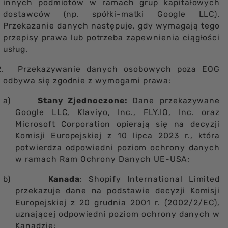
innych podmiotów w ramach grup kapitałowych
dostawców (np. spółki-matki Google LLC).
Przekazanie danych następuje, gdy wymagają tego
przepisy prawa lub potrzeba zapewnienia ciągłości
usług.
2.
Przekazywanie danych osobowych poza EOG
odbywa się zgodnie z wymogami prawa:
a)
Stany Zjednoczone:
Dane przekazywane
Google LLC, Klaviyo, Inc., FLY.IO, Inc. oraz
Microsoft Corporation opierają się na decyzji
Komisji Europejskiej z 10 lipca 2023 r., która
potwierdza odpowiedni poziom ochrony danych
w ramach Ram Ochrony Danych UE-USA;
b)
Kanada
: Shopify International Limited
przekazuje dane na podstawie decyzji Komisji
Europejskiej z 20 grudnia 2001 r. (2002/2/EC),
uznającej odpowiedni poziom ochrony danych w
Kanadzie;