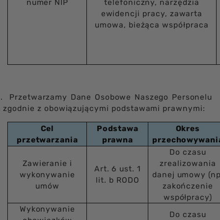
numer NIP
telefoniczny, narzędzia
ewidencji pracy, zawarta
umowa, bieżąca współpraca
.
Przetwarzamy Dane Osobowe Naszego Personelu
zgodnie z obowiązującymi podstawami prawnymi:
Cel
Podstawa
Okres
przetwarzania
prawna
przechowywani
Do czasu
Zawieranie i
zrealizowania
Art. 6 ust. 1
wykonywanie
danej umowy (np
lit. b RODO
umów
zakończenie
współpracy)
Wykonywanie
Do czasu