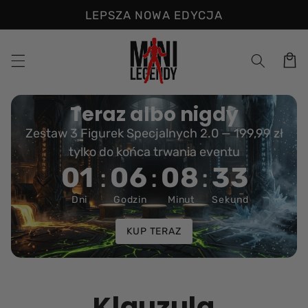
Przejdź
LEPSZA NOWA EDYCJA
do
treści
Koszyk
Teraz albo nigdy
Zestaw 3 Figurek Specjalnych 2.0 — 199,99 zł
tylko do końca trwania eventu
01
:
06
:
08
:
32
Dni
Godzin
Minut
Sekund
KUP TERAZ
Klauzula